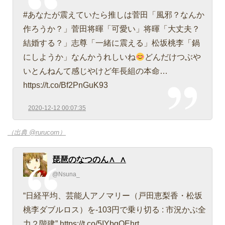
#あなたが震えていたら推しは菅田「風邪？なんか
作ろうか？」菅田将暉「可愛い」将暉「大丈夫？
結婚する？」志尊「一緒に震える」松坂桃李「鍋
にしようか」なんかうれしいね
どんだけつぶや
いとんねんて感じやけど年長組の本命…
https://t.co/Bf2PnGuK93
2020-12-12 00:07:35
（出典 @rurucorn）
琵琶のなつのん∧_∧
@Nsuna_
“日経平均、芸能人アノマリー（戸田恵梨香・松坂
桃李ダブルロス）を-103円で乗り切る : 市況かぶ全
力２階建” https://t.co/5IYbqOEhrt