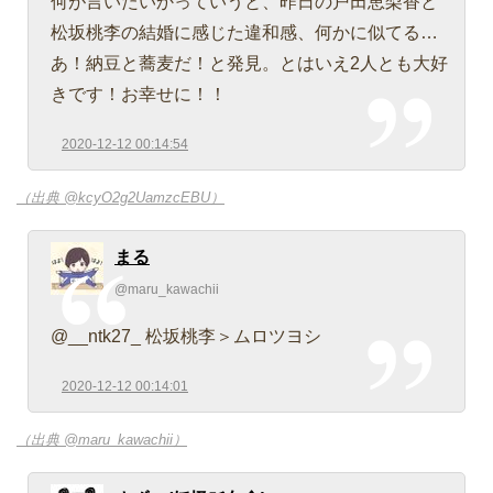
何が言いたいかっていうと、昨日の戸田恵梨香と
松坂桃李の結婚に感じた違和感、何かに似てる…
あ！納豆と蕎麦だ！と発見。とはいえ2人とも大好
きです！お幸せに！！
2020-12-12 00:14:54
（出典 @kcyO2g2UamzcEBU）
まる
@maru_kawachii
@__ntk27_ 松坂桃李＞ムロツヨシ
2020-12-12 00:14:01
（出典 @maru_kawachii）