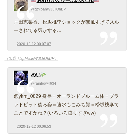
あめりかんびーふのお年頃
@qtMoanW3LIiOhBP
戸田恵梨香、松坂桃李ショックが無風すぎてスル
ーされてる気がする…
2020-12-12 00:07:07
（出典 @qtMoanW3LIiOhBP）
めい
@rainbow4634
@ykrn_0829 身長＝オーランドブルーム体＝ブラ
ッドピット後ろ姿＝速水もこみち顔＝松坂桃李て
ことですかね？(いろいろ盛りすぎww)
2020-12-12 00:06:53