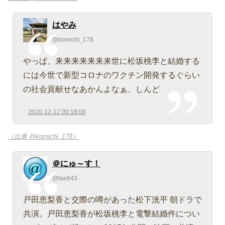
はやみ
@komichi_178
やっぱ、来来来来来来来世に松坂桃李と結婚する
には今世で新型コロナのワクチン開発するぐらい
の社会貢献せなあかんよなぁ、しんど
2020-12-12 00:18:08
（出典 @komichi_178）
＠にゅ～す！
@tae643
戸田恵梨香と交際の噂があった松下洸平 朝ドラで
共演。戸田恵梨香が松坂桃李と電撃結婚件につい