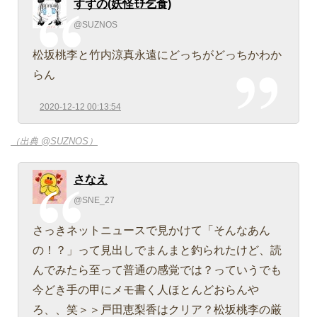
すずの(妖怪ﾓﾁ乞食)
@SUZNOS
松坂桃李と竹内涼真永遠にどっちがどっちかわか
らん
2020-12-12 00:13:54
（出典 @SUZNOS）
さなえ
@SNE_27
さっきネットニュースで見かけて「そんなあん
の！？」って見出しでまんまと釣られたけど、読
んでみたら至って普通の感覚では？っていうでも
今どき手の甲にメモ書く人ほとんどおらんや
ろ、、笑＞＞戸田恵梨香はクリア？松坂桃李の厳