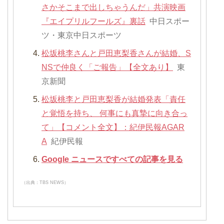
さかそこまで出しちゃうんだ」共演映画
『エイプリルフールズ』裏話
中日スポー
ツ・東京中日スポーツ
松坂桃李さんと戸田恵梨香さんが結婚、S
NSで仲良く「ご報告」【全文あり】
東
京新聞
松坂桃李と戸田恵梨香が結婚発表「責任
と覚悟を持ち、 何事にも真摯に向き合っ
て」【コメント全文】：紀伊民報AGAR
A
紀伊民報
Google ニュースですべての記事を見る
（出典：TBS NEWS）