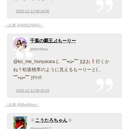
2020-12-12 00:16:56
（出典 @A0811NINO）
千葉の覇王⊿もーりー
@MoriMisa
@ko_me_honyarara (。▔•ω•▔ )ほお
行くか
ね？松坂桃李のように見えるもーりーと( 。
▔•ω•▔ )ｸﾜｯ!!
2020-12-12 00:16:43
（出典 @MoriMisa）
こうたろちゃん
@kmmn0617