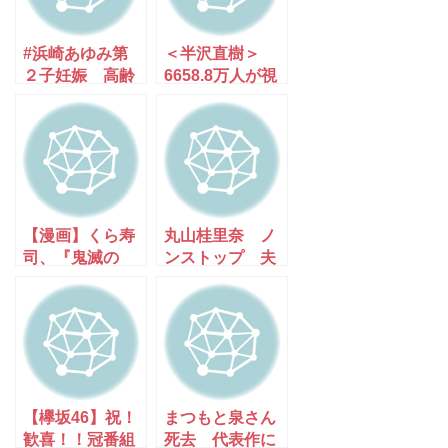
#浜崎あゆみ第
＜半沢直樹＞
２子妊娠 高齢
6658.8万人が視
出産 歌姫あゆ
聴「あの場面」
は健在だ～★
だ [Egg★]
【漫画】くら寿
丸山桂里奈 ノ
司、『鬼滅の
ンストップ 夫
刃』とコラボで
婦関係▽壊れた
平日過去最高の
物めぐるバトル
売り上げを叩き
出す [muffin★]
【欅坂46】祝！
まつもと泉さん
歓喜！！冠番組
死去 代表作に