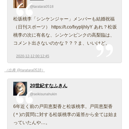
@taratara0518
松坂桃李「シンケンジャー」メンバーも結婚祝福
（日刊スポーツ） https://t.co/fxypIjhlyY あれ？松坂
桃李の次に有名な、シンケンピンクの高梨臨は、
コメント出さないのかな？？？ま、いいけど。
2020-12-12 00:12:45
（出典 @taratara0518）
20世紀すなふきん
@seikisunahukin
6年近く前の戸田恵梨香と松坂桃李。戸田恵梨香
(＊)の質問に対する松坂桃李の返答から全ては始ま
っていたんや…。