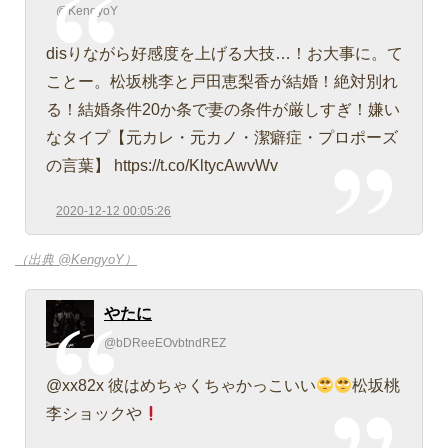
@KengyoY
disりながら好感度を上げる大技…！お大事に。て
ことー。松坂桃李と戸田恵梨香が結婚！絶対別れ
る！結婚条件20か条で妻の条件が厳しすぎ！嫌い
なタイプ【元カレ・元カノ・潔癖症・プロポーズ
の言葉】 https://t.co/KltycAwvWv
2020-12-12 00:05:26
（出典 @KengyoY）
やたに
@bDReeEOvbtndREZ
@xx82x 彼はめちゃくちゃかっこいい
松坂桃
李ショックや