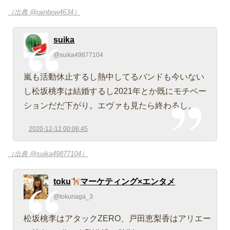
（出典 @rainbow4634）
suika
@suika49877104
嵐も活動休止するし熱中してるバンドも今いない
し松坂桃李は結婚するし2021年とか既にモチベー
ションだだ下がり。エヴァも見たら終わるし。
2020-12-12 00:06:45
（出典 @suika49877104）
toku
マーケティング×エンタメ
@tokunaga_3
松坂桃李はアタックZERO、戸田恵梨香はアリエー