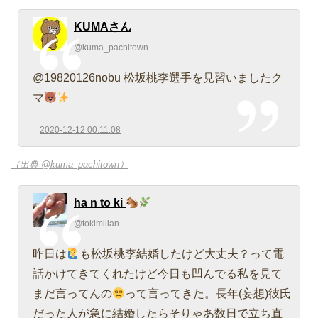
KUMAさん
@kuma_pachitown
@19820126nobu 松坂桃李選手を見習いましたク
マ
2020-12-12 00:11:08
（出典 @kuma_pachitown）
ha n to ki
@tokimilian
昨日は
も松坂桃李結婚したけど大丈夫？って電
話かけてきてくれたけど今日も凹んでる私を見て
まだ言ってんの
って言ってきた。長年(妄想)彼氏
だった人が急に結婚したらそりゃあ数日で立ち直