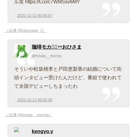
ル笑 https://t.co/c7WMSsv6MY
2020-12-12 00:06:07
（出典 @tokunaga_3）
珈琲モカ◢͟￨⁴⁶おひさま
@hinata__mocha
そういや松坂桃李と戸田恵梨香の結婚について街
頭インタビュー受けたんだけど、番組で使われて
て全国デビューしちまったわ
2020-12-12 00:05:36
（出典 @hinata__mocha）
kengyo.y