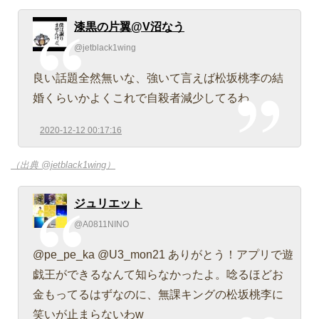
漆黒の片翼@V沼なう
@jetblack1wing
良い話題全然無いな、強いて言えば松坂桃李の結
婚くらいかよくこれで自殺者減少してるわ
2020-12-12 00:17:16
（出典 @jetblack1wing）
ジュリエット
@A0811NINO
@pe_pe_ka @U3_mon21 ありがとう！アプリで遊
戯王ができるなんて知らなかったよ。唸るほどお
金もってるはずなのに、無課キングの松坂桃李に
笑いが止まらないわw