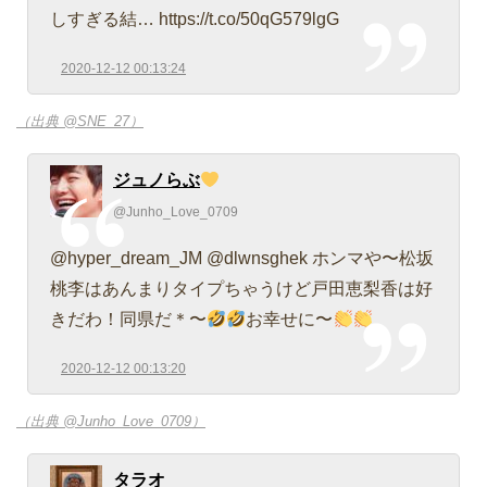
しすぎる結… https://t.co/50qG579lgG
2020-12-12 00:13:24
（出典 @SNE_27）
ジュノらぶ
@Junho_Love_0709
@hyper_dream_JM @dlwnsghek ホンマや〜松坂
桃李はあんまりタイプちゃうけど戸田恵梨香は好
きだわ！同県だ＊〜
お幸せに〜
2020-12-12 00:13:20
（出典 @Junho_Love_0709）
タラオ