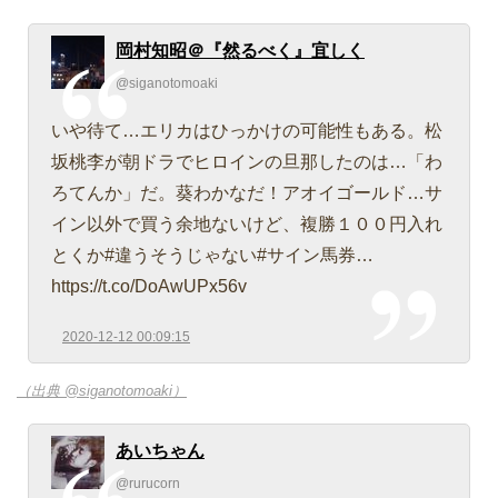
岡村知昭＠『然るべく』宜しく
@siganotomoaki
いや待て…エリカはひっかけの可能性もある。松
坂桃李が朝ドラでヒロインの旦那したのは…「わ
ろてんか」だ。葵わかなだ！アオイゴールド…サ
イン以外で買う余地ないけど、複勝１００円入れ
とくか#違うそうじゃない#サイン馬券…
https://t.co/DoAwUPx56v
2020-12-12 00:09:15
（出典 @siganotomoaki）
あいちゃん
@rurucorn