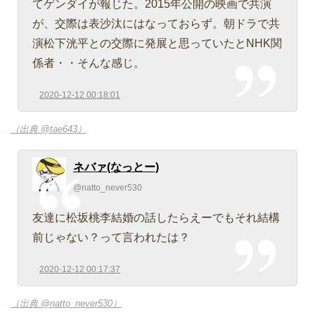
てゲンダイが報じた。2015年公開の映画で共演
が、交際は表沙汰にはなっておらず。朝ドラで共
演松下洸平との交際に発展と思っていたとNHK関
係者・・そんな感じ。
2020-12-12 00:18:01
（出典 @tae643）
ネバァ(なっとー)
@natto_never530
友達に松坂桃李結婚の話したらえーでもそれ結構
前じゃない？って言われたは？
2020-12-12 00:17:37
（出典 @natto_never530）