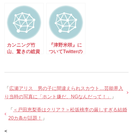
が無事・継続決
『きまぐれオレ
定！
ンジロード』享
年61歳。Twitter
の反応。
カンニング竹
『津野米咲』に
山、驚きの総資
ついてTwitterの
産額を明かす
反応
「●億くらいも
ってるわ！」
「
広瀬アリス 男の子に間違えられスカウト…芸能界入
り当時の写真に「ホント嫌だ、NGなんだって！」
」
「
＜戸田恵梨香はクリア？＞松坂桃李の厳しすぎる結婚
20カ条が話題！
」
<