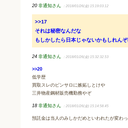
20
非通知さん
：2018/01/26(金) 15:19:03.12
>>17
それは秘密なんだな
もしかしたら日本じゃないかもしれんぞ(^ω
24
非通知さん
：2018/01/26(金) 15:32:32.53
>>20
低学歴
買取スレのピンサロに嫉妬しとけや
三井物産鋼材販売機勤務やぞ
18
非通知さん
：2018/01/26(金) 15:14:58.45
預託金は当人のみしかだめといわれたが変わっ