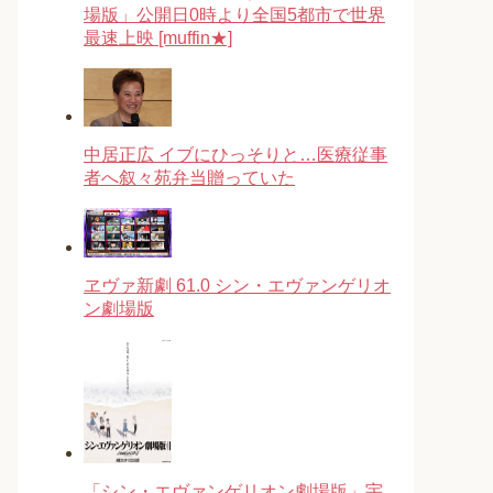
場版」公開日0時より全国5都市で世界
最速上映 [muffin★]
中居正広 イブにひっそりと…医療従事
者へ叙々苑弁当贈っていた
ヱヴァ新劇 61.0 シン・エヴァンゲリオ
ン劇場版
「シン・エヴァンゲリオン劇場版」宇