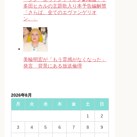
多田ヒカルの主題歌入り本予告編解禁
「さらば、全てのエヴァンゲリオ
ン。」
美輪明宏が「もう霊感がなくなった」
発言 背景にある放送倫理
2026年8月
月
火
水
木
金
土
日
1
2
3
4
5
6
7
8
9