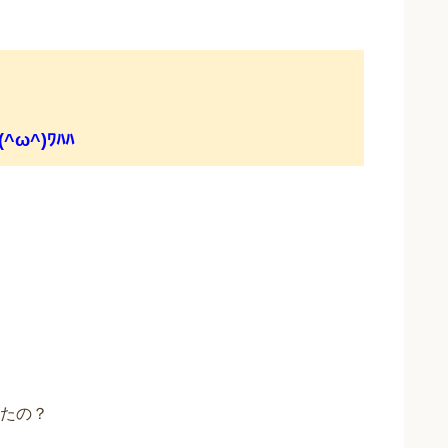
^)ﾜﾊﾊ
たの？