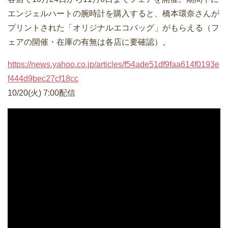
エンジェルハートの腕時計を購入すると、橋本環奈さんが
プリントされた「オリジナルエコバッグ」がもらえる（フ
ェアの開催・在庫の有無は各店に要確認）。
https://news.yahoo.co.jp/articles/f54ade51df9faa614f0193e
f444d9bec27cf18cc
10/20(火) 7:00配信