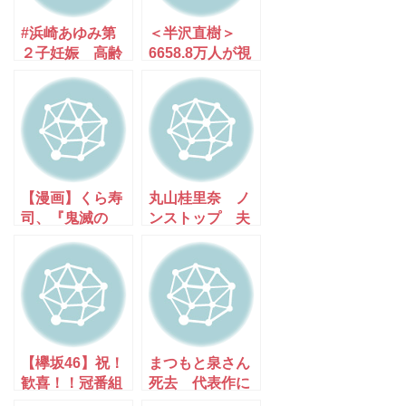
#浜崎あゆみ第
＜半沢直樹＞
２子妊娠 高齢
6658.8万人が視
出産 歌姫あゆ
聴「あの場面」
は健在だ～★
だ [Egg★]
【漫画】くら寿
丸山桂里奈 ノ
司、『鬼滅の
ンストップ 夫
刃』とコラボで
婦関係▽壊れた
平日過去最高の
物めぐるバトル
売り上げを叩き
出す [muffin★]
【欅坂46】祝！
まつもと泉さん
歓喜！！冠番組
死去 代表作に
が無事・継続決
『きまぐれオレ