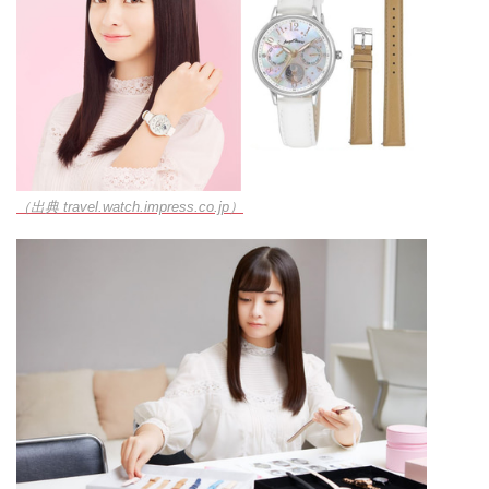
（出典 travel.watch.impress.co.jp）