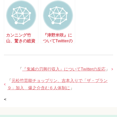
定！
ンジロード』享
年61歳。Twitter
の反応。
カンニング竹
『津野米咲』に
山、驚きの総資
ついてTwitterの
産額を明かす
反応
「●億くらいも
ってるわ！」
「
『鬼滅の刃興行収入』についてTwitterの反応
」
「
元松竹芸能チョップリン、吉本入りで「ザ・プラン
９」加入 爆之介含む６人体制に
」
<