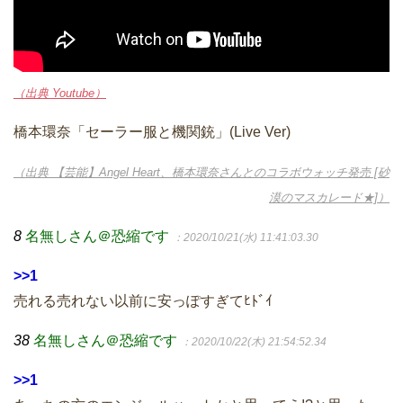
（出典 Youtube）
橋本環奈「セーラー服と機関銃」(Live Ver)
（出典 【芸能】Angel Heart、橋本環奈さんとのコラボウォッチ発売 [砂
漠のマスカレード★]）
8
名無しさん＠恐縮です
：2020/10/21(水) 11:41:03.30
>>1
売れる売れない以前に安っぽすぎてﾋﾄﾞｲ
38
名無しさん＠恐縮です
：2020/10/22(木) 21:54:52.34
>>1