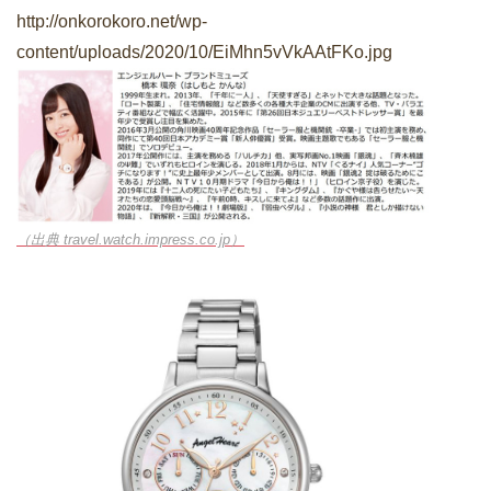
http://onkorokoro.net/wp-
content/uploads/2020/10/EiMhn5vVkAAtFKo.jpg
（出典 travel.watch.impress.co.jp）