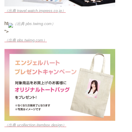
（出典 travel.watch.impress.co.jp）
ht
（出典 pbs.twimg.com）
“>
（出典 pbs.twimg.com）
（出典 ucollection.itembox.design）