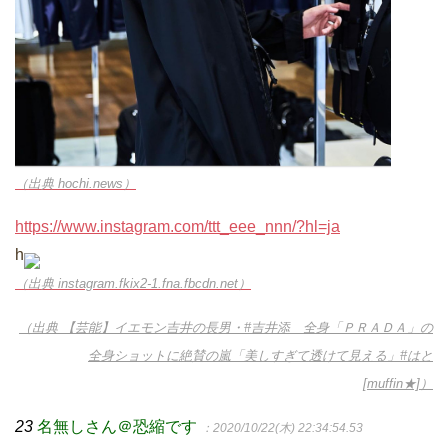
（出典 hochi.news）
https://www.instagram.com/ttt_eee_nnn/?hl=ja
h
（出典 instagram.fkix2-1.fna.fbcdn.net）
（出典 【芸能】イエモン吉井の長男・#吉井添 全身「ＰＲＡＤＡ」の
全身ショットに絶賛の嵐「美しすぎて透けて見える」#はと
[muffin★]）
23
名無しさん＠恐縮です
：2020/10/22(木) 22:34:54.53