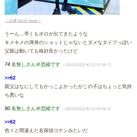
（出典 hochi.news）
うーん…早くもボロが出てきたような
キメキメの渾身のショットじゃないとダメなタイプっぽい
父親は動いても格好良かったけど
74
名無しさん＠恐縮です
：2020/10/22(木) 22:51:08.71
>>62
親父はなにしてもかっこよかったがこの子はちょっと気持
ち悪いな
90
名無しさん＠恐縮です
：2020/10/22(木) 22:59:06.10
>>62
色々と間違えた名探偵コナンみたいだ