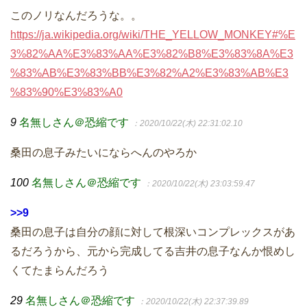
このノリなんだろうな。。
https://ja.wikipedia.org/wiki/THE_YELLOW_MONKEY#%E
3%82%AA%E3%83%AA%E3%82%B8%E3%83%8A%E3
%83%AB%E3%83%BB%E3%82%A2%E3%83%AB%E3
%83%90%E3%83%A0
9
名無しさん＠恐縮です
：2020/10/22(木) 22:31:02.10
桑田の息子みたいにならへんのやろか
100
名無しさん＠恐縮です
：2020/10/22(木) 23:03:59.47
>>9
桑田の息子は自分の顔に対して根深いコンプレックスがあ
るだろうから、元から完成してる吉井の息子なんか恨めし
くてたまらんだろう
29
名無しさん＠恐縮です
：2020/10/22(木) 22:37:39.89