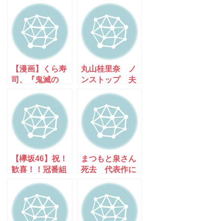
出産 歌姫あゆ
聴「あの場面」
は健在だ～★
だ [Egg★]
【漫画】くら寿
丸山桂里奈 ノ
司、『鬼滅の
ンストップ 夫
刃』とコラボで
婦関係▽壊れた
平日過去最高の
物めぐるバトル
売り上げを叩き
出す [muffin★]
【欅坂46】祝！
まつもと泉さん
歓喜！！冠番組
死去 代表作に
が無事・継続決
『きまぐれオレ
定！
ンジロード』享
年61歳。Twitter
の反応。