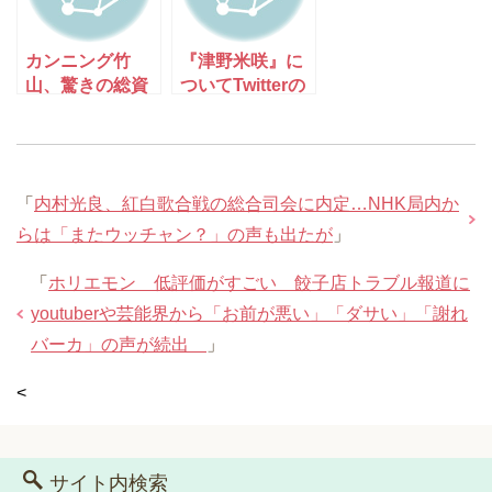
カンニング竹
『津野米咲』に
山、驚きの総資
ついてTwitterの
産額を明かす
反応
「●億くらいも
ってるわ！」
「
内村光良、紅白歌合戦の総合司会に内定…NHK局内か
らは「またウッチャン？」の声も出たが
」
「
ホリエモン 低評価がすごい 餃子店トラブル報道に
youtuberや芸能界から「お前が悪い」「ダサい」「謝れ
バーカ」の声が続出
」
<
サイト内検索