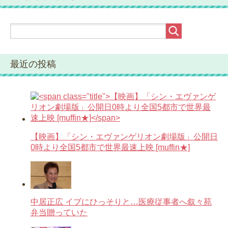
最近の投稿
【映画】「シン・エヴァンゲリオン劇場版」公開日
0時より全国5都市で世界最速上映 [muffin★]
中居正広 イブにひっそりと…医療従事者へ叙々苑
弁当贈っていた