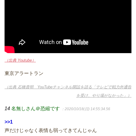
（出典 Youtube）
東京アラートラン
（出典 石橋貴明 YouTubeチャンネル開設を語る「テレビで戦力外通告
を受け、やり場がなかった」）
14
名無しさん＠恐縮です
：2020/10/18(日) 14:55:34.56
>>1
声だけじゃなく表情も弱ってきてんじゃん