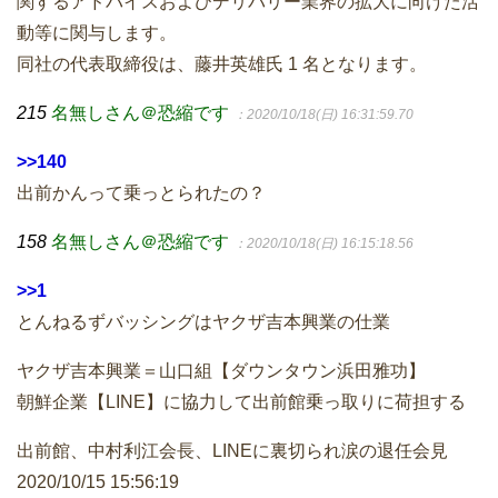
関するアドバイスおよびデリバリー業界の拡大に向けた活
動等に関与します。
同社の代表取締役は、藤井英雄氏 1 名となります。
215
名無しさん＠恐縮です
：2020/10/18(日) 16:31:59.70
>>140
出前かんって乗っとられたの？
158
名無しさん＠恐縮です
：2020/10/18(日) 16:15:18.56
>>1
とんねるずバッシングはヤクザ吉本興業の仕業
ヤクザ吉本興業＝山口組【ダウンタウン浜田雅功】
朝鮮企業【LINE】に協力して出前館乗っ取りに荷担する
出前館、中村利江会長、LINEに裏切られ涙の退任会見
2020/10/15 15:56:19