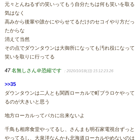
元々とんねるずの笑いってもう自分たちは何も笑いを取る
気はなく
高みから後輩や誰かにやらせてるだけのセコイやり方だっ
たからな
消えて当然
その点でダウンタウンは大御所になっても汚れ役になって
笑いを取りに行ってる
47
名無しさん＠恐縮です
：2020/10/18(日) 15:12:23.26
>>35
ダウンタウンは二人とも関西ローカルで町ブラロケやって
るのが大きいと思う
地方ローカルってバカに出来ないよ
千鳥も相席食堂やってるし、さんまも明石家電視台ずっと
やってるし、大泉洋なんかも北海道ローカルやめないのは