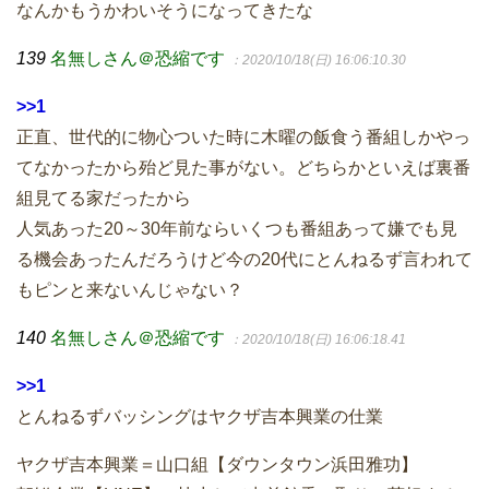
なんかもうかわいそうになってきたな
139
名無しさん＠恐縮です
：2020/10/18(日) 16:06:10.30
>>1
正直、世代的に物心ついた時に木曜の飯食う番組しかやっ
てなかったから殆ど見た事がない。どちらかといえば裏番
組見てる家だったから
人気あった20～30年前ならいくつも番組あって嫌でも見
る機会あったんだろうけど今の20代にとんねるず言われて
もピンと来ないんじゃない？
140
名無しさん＠恐縮です
：2020/10/18(日) 16:06:18.41
>>1
とんねるずバッシングはヤクザ吉本興業の仕業
ヤクザ吉本興業＝山口組【ダウンタウン浜田雅功】