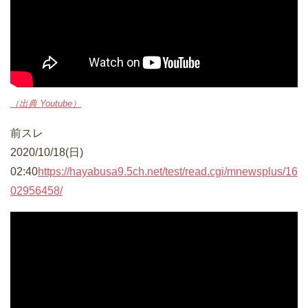
（出典 Youtube）
前スレ
2020/10/18(日)
02:40
https://hayabusa9.5ch.net/test/read.cgi/mnewsplus/16
02956458/