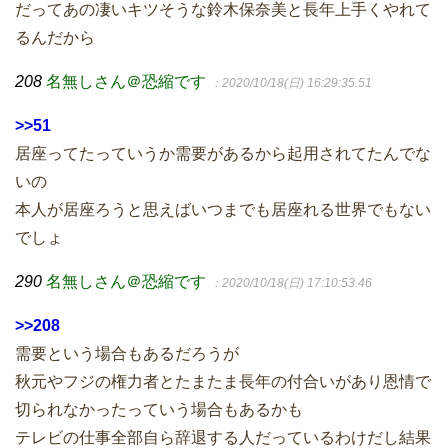
だってあの凄いキツそうな鈴木保奈美と長年上手くやれて
るんだから
208
名無しさん＠恐縮です
：2020/10/18(日) 16:29:35.51
>>51
居座ってたっていうか需要があるから起用されてたんでな
いの
本人が居座ろうと思えばいつまでも居座れる世界でもない
でしょ
290
名無しさん＠恐縮です
：2020/10/18(日) 17:10:53.46
>>208
需要という場合もあるだろうが
秋元やフジの権力者とたまたま長年の付合いがあり恩情で
切られなかったっていう場合もあるかも
テレビの仕事全部自ら辞退する人だっているわけだし結果