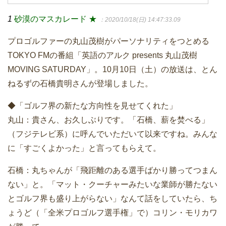
1
砂漠のマスカレード ★
：2020/10/18(日) 14:47:33.09
プロゴルファーの丸山茂樹がパーソナリティをつとめる
TOKYO FMの番組「英語のアルク presents 丸山茂樹
MOVING SATURDAY」。10月10日（土）の放送は、とん
ねるずの石橋貴明さんが登場しました。
◆「ゴルフ界の新たな方向性を見せてくれた」
丸山：貴さん、お久しぶりです。「石橋、薪を焚べる」
（フジテレビ系）に呼んでいただいて以来ですね。みんな
に「すごくよかった」と言ってもらえて。
石橋：丸ちゃんが「飛距離のある選手ばかり勝ってつまん
ない」と。「マット・クーチャーみたいな業師が勝たない
とゴルフ界も盛り上がらない」なんて話をしていたら、ち
ょうど（「全米プロゴルフ選手権」で）コリン・モリカワ