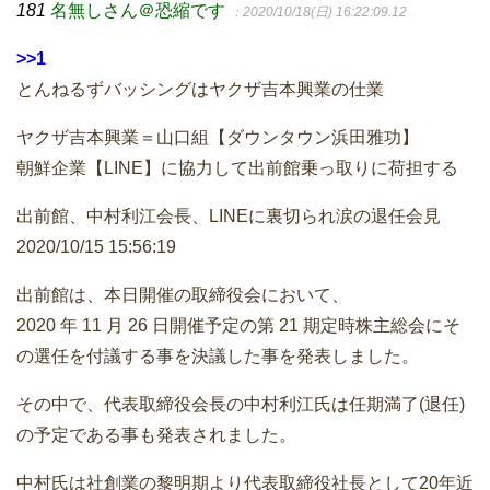
181
名無しさん＠恐縮です
：2020/10/18(日) 16:22:09.12
>>1
とんねるずバッシングはヤクザ吉本興業の仕業
ヤクザ吉本興業＝山口組【ダウンタウン浜田雅功】
朝鮮企業【LINE】に協力して出前館乗っ取りに荷担する
出前館、中村利江会長、LINEに裏切られ涙の退任会見
2020/10/15 15:56:19
出前館は、本日開催の取締役会において、
2020 年 11 月 26 日開催予定の第 21 期定時株主総会にそ
の選任を付議する事を決議した事を発表しました。
その中で、代表取締役会長の中村利江氏は任期満了(退任)
の予定である事も発表されました。
中村氏は社創業の黎明期より代表取締役社長として20年近