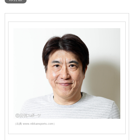
（出典 www.nikkansports.com）