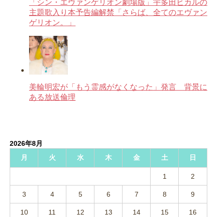
「シン・エヴァンゲリオン劇場版」宇多田ヒカルの
主題歌入り本予告編解禁「さらば、全てのエヴァン
ゲリオン。」
美輪明宏が「もう霊感がなくなった」発言 背景に
ある放送倫理
2026年8月
月
火
水
木
金
土
日
1
2
3
4
5
6
7
8
9
10
11
12
13
14
15
16