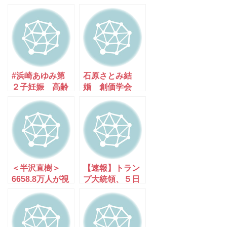
#浜崎あゆみ第
石原さとみ結
２子妊娠 高齢
婚 創価学会
出産 歌姫あゆ
員 なぜ隠
は健在だ～★
す？ 悲報！さ
とみロス
＜半沢直樹＞
【速報】トラン
6658.8万人が視
プ大統領、５日
聴「あの場面」
にも退院できる
だ [Egg★]
見通し