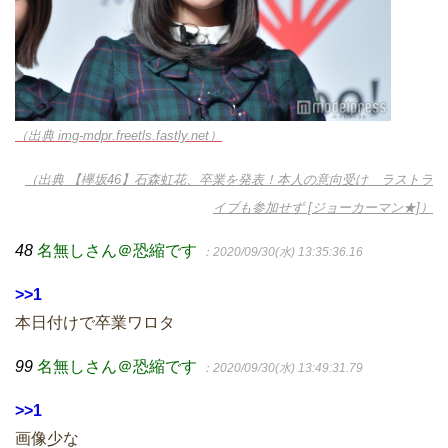
（出典 img-mdpr.freetls.fastly.net）
（出典 【欅坂46】石森虹花、卒業を発表！本人の意向受け ラストラ
イブも参加せず [ジョーカーマン★]）
48
名無しさん＠恐縮です
：2020/09/30(水) 13:35:36.16
>>1
本日付けで卒業ワロタ
99
名無しさん＠恐縮です
：2020/09/30(水) 13:49:31.79
>>1
画像少な