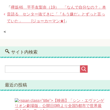
「
欅坂46 平手友梨奈（19） 「なんで自分なの？」本
音語る センター抜てきに「『もう嫌だ』とずっと言っ
ていた」 [ジョーカーマン★]
」
<
サイト内検索
最近の投稿