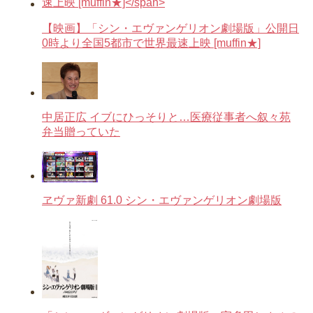
【映画】「シン・エヴァンゲリオン劇場版」公開日
0時より全国5都市で世界最速上映 [muffin★]
中居正広 イブにひっそりと…医療従事者へ叙々苑
弁当贈っていた
ヱヴァ新劇 61.0 シン・エヴァンゲリオン劇場版