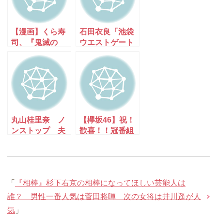
【漫画】くら寿
石田衣良「池袋
司、『鬼滅の
ウエストゲート
刃』とコラボで
パーク」2020年
平日過去最高の
TVアニメ化！
売り上げを叩き
長瀬智也主演で
出す [muffin★]
ドラマ化も ★2
丸山桂里奈 ノ
【欅坂46】祝！
ンストップ 夫
歓喜！！冠番組
婦関係▽壊れた
が無事・継続決
物めぐるバトル
定！
「
『相棒』杉下右京の相棒になってほしい芸能人は
誰？ 男性一番人気は菅田将暉 次の女将は井川遥が人
気
」